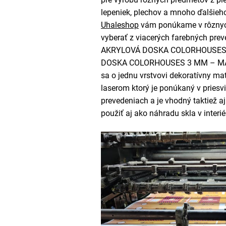
lepeniek, plechov a mnoho ďalšieho
Uhaleshop
vám ponúkame v rôznych
vyberať z viacerých farebných prev
AKRYLOVÁ DOSKA COLORHOUSES –
DOSKA COLORHOUSES 3 MM – MAK
sa o jednu vrstvovi dekoratívny ma
laserom ktorý je ponúkaný v priesv
prevedeniach a je vhodný taktiež a
použiť aj ako náhradu skla v interié