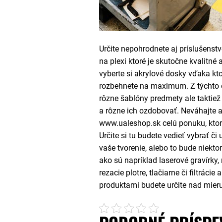
Určite nepohrodnete aj príslušenst
na plexi ktoré je skutočne kvalitné
vyberte si akrylové dosky vďaka kt
rozbehnete na maximum. Z týchto 
rôzne šablóny predmety ale taktiež
a rôzne ich ozdobovať. Neváhajte a 
www.ualeshop.sk celú ponuku, kto
Určite si tu budete vedieť vybrať či
vaše tvorenie, alebo to bude niekto
ako sú napríklad laserové gravírky, 
rezacie plotre, tlačiarne či filtráci
produktami budete určite nad mier