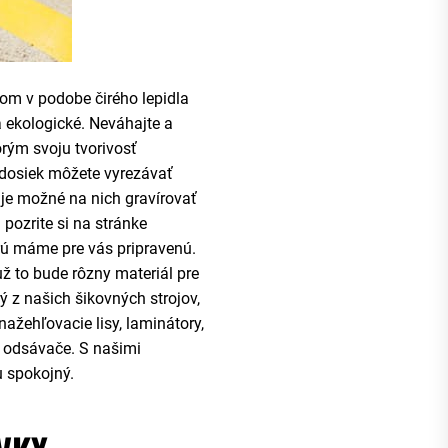
vom v podobe čirého lepidla
 a ekologické. Neváhajte a
orým svoju tvorivosť
dosiek môžete vyrezávať
 je možné na nich gravírovať
pozrite si na stránke
rú máme pre vás pripravenú.
 už to bude rôzny materiál pre
rý z našich šikovných strojov,
nažehľovacie lisy, laminátory,
e a odsávače. S našimi
u spokojný.