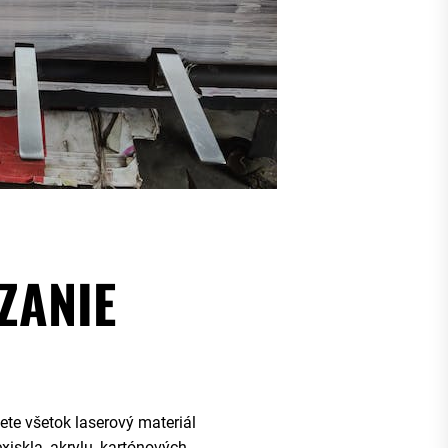
ZANIE
te všetok laserový materiál
xiskla, akrylu, kartónových