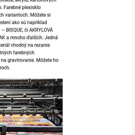
. Farebné plexisklo
 variantoch. Môžete si
edení ako sú napríklad
 BISQUE, či AKRYLOVÁ
 a mnoho ďalších. Jedná
teriál vhodný na rezanie
itných farebných
j na gravírovanie. Môžete ho
roch.