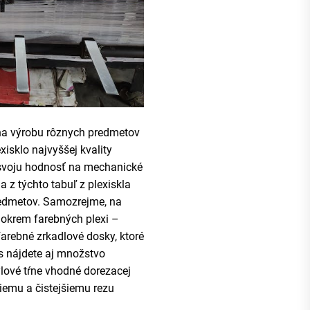
 na výrobu rôznych predmetov
xisklo najvyššej kvality
voju hodnosť na mechanické
a z týchto tabuľ z plexiskla
edmetov. Samozrejme, na
okrem farebných plexi –
 farebné zrkadlové dosky, ktoré
ás nájdete aj množstvo
ylové tŕne vhodné dorezacej
emu a čistejšiemu rezu