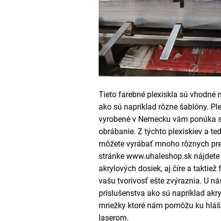
Tieto farebné plexiskla sú vhodné
ako sú napríklad rôzne šablóny. Ple
vyrobené v Nemecku vám ponúka s
obrábanie. Z týchto plexiskiev a ted
môžete vyrábať mnoho rôznych pr
stránke www.uhaleshop.sk nájdete 
akrylových dosiek, aj číre a taktiež
vašu tvorivosť ešte zvýraznia. U n
príslušenstva ako sú napríklad akr
mriežky ktoré nám pomôžu ku hláši
laserom.