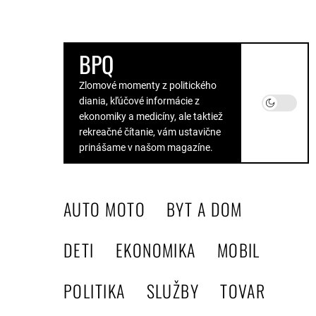
Skip
to
the
BPQ
content
Zlomové momenty z politického
diania, kľúčové informácie z
ekonomiky a medicíny, ale taktiež
rekreačné čítanie, vám ustavične
prinášame v našom magazíne.
AUTO MOTO
BYT A DOM
DETI
EKONOMIKA
MOBIL
POLITIKA
SLUŽBY
TOVAR