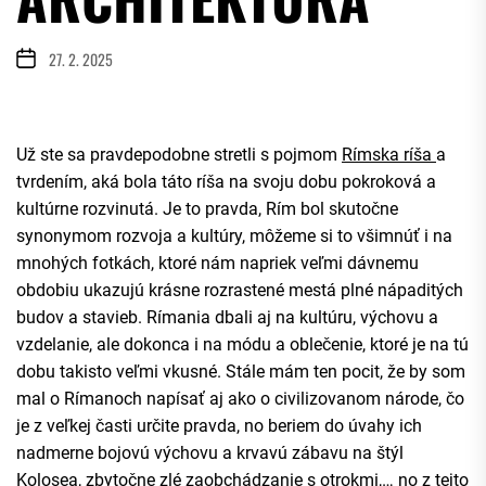
27. 2. 2025
Už ste sa pravdepodobne stretli s pojmom
Rímska ríša
a
tvrdením, aká bola táto ríša na svoju dobu pokroková a
kultúrne rozvinutá. Je to pravda, Rím bol skutočne
synonymom rozvoja a kultúry, môžeme si to všimnúť i na
mnohých fotkách, ktoré nám napriek veľmi dávnemu
obdobiu ukazujú krásne rozrastené mestá plné nápaditých
budov a stavieb. Rímania dbali aj na kultúru, výchovu a
vzdelanie, ale dokonca i na módu a oblečenie, ktoré je na tú
dobu takisto veľmi vkusné. Stále mám ten pocit, že by som
mal o Rímanoch napísať aj ako o civilizovanom národe, čo
je z veľkej časti určite pravda, no beriem do úvahy ich
nadmerne bojovú výchovu a krvavú zábavu na štýl
Kolosea, zbytočne zlé zaobchádzanie s otrokmi,… no z tejto