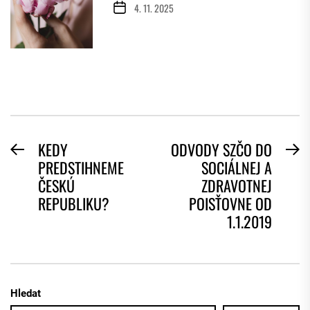
4. 11. 2025
NAVIGACE
KEDY
ODVODY SZČO DO
Previous
N
PREDSTIHNEME
SOCIÁLNEJ A
PRO
post:
po
ČESKÚ
ZDRAVOTNEJ
PŘÍSPĚVEK
REPUBLIKU?
POISŤOVNE OD
1.1.2019
Hledat