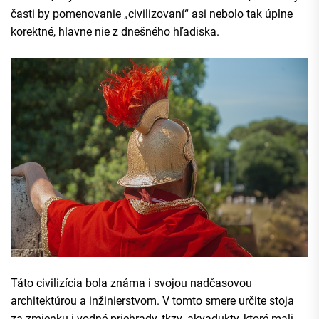
časti by pomenovanie „civilizovaní“ asi nebolo tak úplne
korektné, hlavne nie z dnešného hľadiska.
Táto civilizícia bola známa i svojou nadčasovou
architektúrou a inžinierstvom. V tomto smere určite stoja
za zmienku i vodné priehrady, tkzv.
akvadukty
, ktoré mali