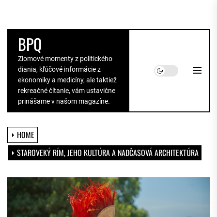
Skip
to
the
BPQ
content
Zlomové momenty z politického
diania, kľúčové informácie z
ekonomiky a medicíny, ale taktiež
rekreačné čítanie, vám ustavične
prinášame v našom magazíne.
HOME
STAROVEKÝ RÍM, JEHO KULTÚRA A NADČASOVÁ ARCHITEKTÚRA