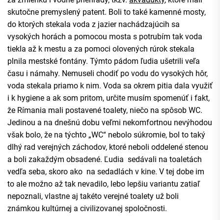
skutočne premyslený patent. Boli to také kamenné mosty,
do ktorých stekala voda z jazier nachádzajúcih sa
vysokých horách a pomocou mosta s potrubím tak voda
tiekla až k mestu a za pomoci olovených rúrok stekala
plnila mestské fontány. Týmto pádom ľudia ušetrili veľa
času i námahy. Nemuseli chodiť po vodu do vysokých hôr,
voda stekala priamo k nim. Voda sa okrem pitia dala využiť
i k hygiene a ak som pritom, určite musím spomenúť i fakt,
že Rímania mali postavené toalety, niečo na spôsob WC.
Jedinou a na dnešnú dobu veľmi nekomfortnou nevýhodou
však bolo, že na týchto „WC“ nebolo súkromie, bol to taký
dlhý rad verejných záchodov, ktoré neboli oddelené stenou
a boli zakaždým obsadené. Ľudia sedávali na toaletách
vedľa seba, skoro ako na sedadlách v kine. V tej dobe im
to ale možno až tak nevadilo, lebo lepšiu variantu zatiaľ
nepoznali, vlastne aj takéto verejné toalety už boli
známkou kultúrnej a civilizovanej spoločnosti.