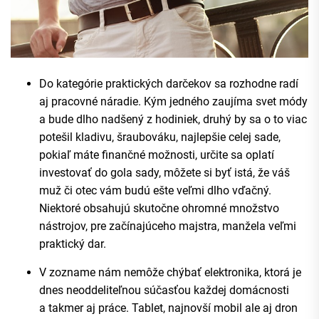
Do kategórie praktických darčekov sa rozhodne radí
aj pracovné náradie. Kým jedného zaujíma svet módy
a bude dlho nadšený z hodiniek, druhý by sa o to viac
potešil kladivu, šraubováku, najlepšie celej sade,
pokiaľ máte finančné možnosti, určite sa oplatí
investovať do gola sady, môžete si byť istá, že váš
muž či otec vám budú ešte veľmi dlho vďačný.
Niektoré obsahujú skutočne ohromné množstvo
nástrojov, pre začínajúceho majstra, manžela veľmi
praktický dar.
V zozname nám nemôže chýbať elektronika, ktorá je
dnes neoddeliteľnou súčasťou každej domácnosti
a takmer aj práce. Tablet, najnovší mobil ale aj dron