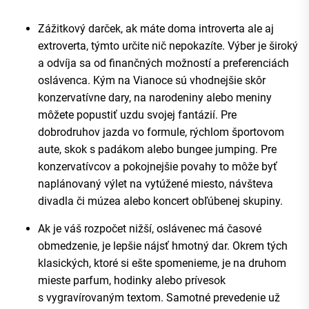
Zážitkový darček, ak máte doma introverta ale aj
extroverta, týmto určite nič nepokazíte. Výber je široký
a odvíja sa od finančných možností a preferenciách
oslávenca. Kým na Vianoce sú vhodnejšie skôr
konzervatívne dary, na narodeniny alebo meniny
môžete popustiť uzdu svojej fantázií. Pre
dobrodruhov jazda vo formule, rýchlom športovom
aute, skok s padákom alebo bungee jumping. Pre
konzervatívcov a pokojnejšie povahy to môže byť
naplánovaný výlet na vytúžené miesto, návšteva
divadla či múzea alebo koncert obľúbenej skupiny.
Ak je váš rozpočet nižší, oslávenec má časové
obmedzenie, je lepšie nájsť hmotný dar. Okrem tých
klasických, ktoré si ešte spomenieme, je na druhom
mieste parfum, hodinky alebo prívesok
s vygravírovaným textom. Samotné prevedenie už