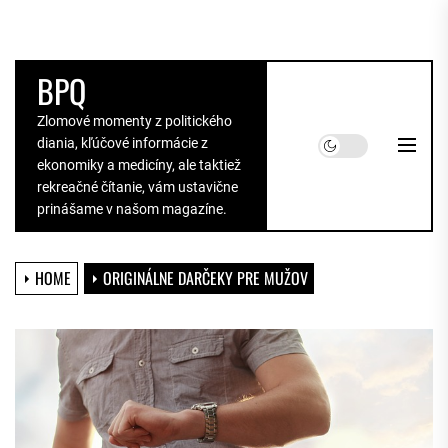
Skip
to
the
BPQ
content
Zlomové momenty z politického
diania, kľúčové informácie z
ekonomiky a medicíny, ale taktiež
rekreačné čítanie, vám ustavične
prinášame v našom magazíne.
HOME
ORIGINÁLNE DARČEKY PRE MUŽOV