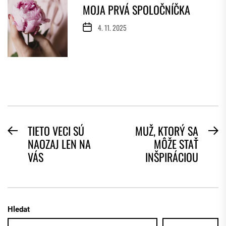
MOJA PRVÁ SPOLOČNÍČKA
4. 11. 2025
NAVIGACE
TIETO VECI SÚ
MUŽ, KTORÝ SA
Previous
N
NAOZAJ LEN NA
MÔŽE STAŤ
PRO
post:
po
VÁS
INŠPIRÁCIOU
PŘÍSPĚVEK
Hledat